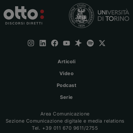
Seguici:
Instagram
(apre una nuova finestra)
LinkedIn
(apre una nuova finestra)
Facebook
(apre una nuova finestra)
Youtube
(apre una nuova finestra)
Spreaker
(apre una nuova finestra)
Spotify
(apre una nuova fine
X
(apre una nuova
Articoli
Video
Podcast
Serie
Area Comunicazione
Sezione Comunicazione digitale e media relations
Tel. +39 011 670 9611/2755