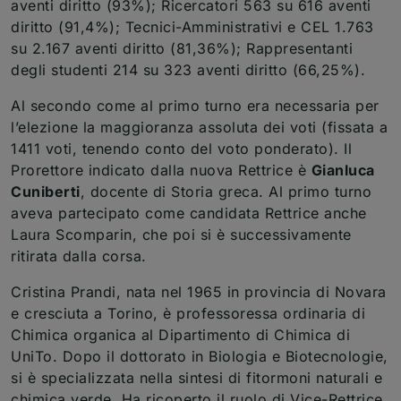
aventi diritto (93%); Ricercatori 563 su 616 aventi
diritto (91,4%); Tecnici-Amministrativi e CEL 1.763
su ​2​.167 aventi diritto (81,36%); Rappresentanti
degli studenti 214 su ​3​23 aventi diritto (66,25%).
Al secondo come al primo turno era necessaria per
l’elezione la maggioranza assoluta dei voti (fissata a
1411 voti, tenendo conto del voto ponderato). Il
Prorettore indicato dalla nuova Rettrice è
Gianluca
Cuniberti
, docente di Storia greca. Al primo turno
aveva partecipato come candidata Rettrice anche
Laura Scomparin, che poi si è successivamente
ritirata dalla corsa.
Cristina Prandi, nata nel 1965 in provincia di Novara
e cresciuta a Torino, è professoressa ordinaria di
Chimica organica al Dipartimento di Chimica di
UniTo. Dopo il dottorato in Biologia e Biotecnologie,
si è specializzata nella sintesi di fitormoni naturali e
chimica verde. Ha ricoperto il ruolo di Vice-Rettrice