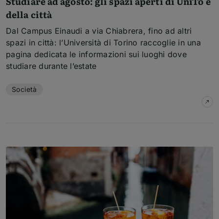
Studiare ad agosto: gli spazi aperti di UniTo e
della città
Dal Campus Einaudi a via Chiabrera, fino ad altri
spazi in città: l’Università di Torino raccoglie in una
pagina dedicata le informazioni sui luoghi dove
studiare durante l’estate
Temi dell'articolo
Società
su
S