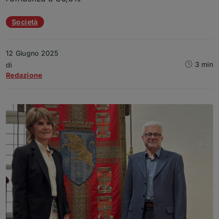
Temi dell'articolo
Società
12 Giugno 2025
3 min
Articolo
di
Redazione