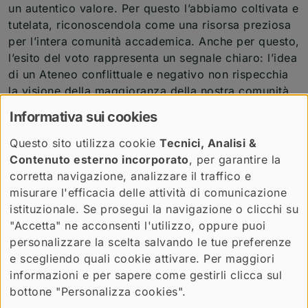
un autentico valore. Per questo l’abbiamo coltivata e
tutelata, riconoscendola come una risorsa preziosa
per l’intera comunità accademica. Anche per questo,
l’esito del voto rappresenta un segnale chiaro: l’idea
di un Ateneo conflittuale e negativo non rispecchia
la visione della maggioranza della nostra comunità.
Alla nuova Rettrice, prima donna in oltre 600 anni di
Informativa sui cookies
storia, e al nuovo Prorettore vanno le nostre più
sincere congratulazioni e l’augurio di un proficuo
Questo sito utilizza cookie
Tecnici, Analisi &
lavoro al servizio dell’Università”.
Contenuto esterno incorporato
, per garantire la
corretta navigazione, analizzare il traffico e
misurare l'efficacia delle attività di comunicazione
istituzionale. Se prosegui la navigazione o clicchi su
ne abbiamo parlato anche qui
"Accetta" ne acconsenti l'utilizzo, oppure puoi
personalizzare la scelta salvando le tue preferenze
e scegliendo quali cookie attivare. Per maggiori
informazioni e per sapere come gestirli clicca sul
bottone "Personalizza cookies".