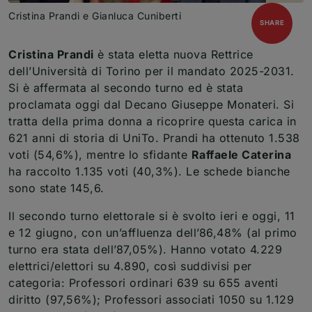
Cristina Prandi e Gianluca Cuniberti
open
SHARE
Cristina Prandi
è stata eletta nuova Rettrice
dell’Università di Torino per il mandato 2025-2031.
Si è affermata al secondo turno ed è stata
proclamata oggi dal Decano Giuseppe Monateri. Si
tratta della prima donna a ricoprire questa carica in
621 anni di storia di UniTo. Prandi ha ottenuto 1.538
voti (54,6%), mentre lo sfidante
Raffaele Caterina
ha raccolto 1.135 voti (40,3%). Le schede bianche
sono state 145,6.
Il secondo turno elettorale si è svolto ieri e oggi, 11
e 12 giugno, con un’affluenza dell’86,48% (al primo
turno era stata dell’87,05%). Hanno votato 4.229
elettrici/elettori su 4.890, così suddivisi per
categoria: Professori ordinari 639 su ​655 aventi
diritto (97,56%); Professori associati 1050 su​ 1.129