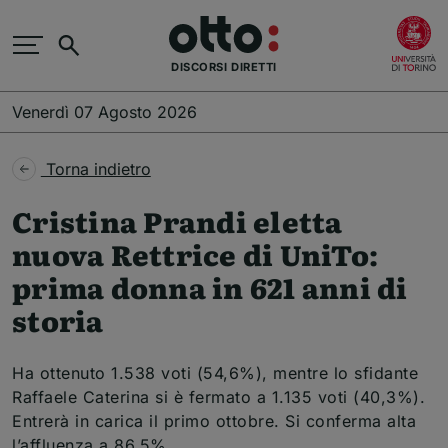
Salta al contenuto principale
(
Cerca
DISCORSI DIRETTI
Venerdì 07 Agosto 2026
Torna indietro
Cristina Prandi eletta
nuova Rettrice di UniTo:
prima donna in 621 anni di
storia
Ha ottenuto 1.538 voti (54,6%), mentre lo sfidante
Raffaele Caterina si è fermato a 1.135 voti (40,3%).
Entrerà in carica il primo ottobre. Si conferma alta
l’affluenza a 86,5%