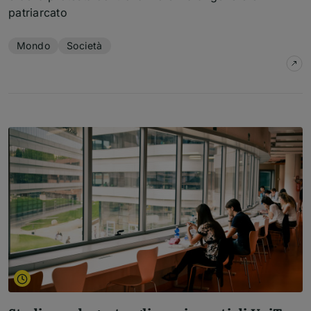
patriarcato
Temi dell'articolo
Mondo
Società
su
D