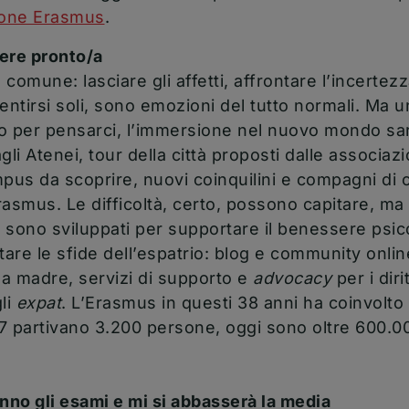
(apre una nuova finestra)
ione Erasmus
.
ere pronto/a
 comune: lasciare gli affetti, affrontare l’incertezz
entirsi soli, sono emozioni del tutto normali. Ma un
o per pensarci, l’immersione nel nuovo mondo sa
gli Atenei, tour della città proposti dalle associazi
ampus da scoprire, nuovi coinquilini e compagni di 
asmus. Le difficoltà, certo, possono capitare, ma 
i sono sviluppati per supportare il benessere psic
tare le sfide dell’espatrio: blog e community onlin
ua madre, servizi di supporto e
advocacy
per i dirit
li
expat
. L’Erasmus in questi 38 anni ha coinvolto o
7 partivano 3.200 persone, oggi sono oltre 600.0
no gli esami e mi si abbasserà la media