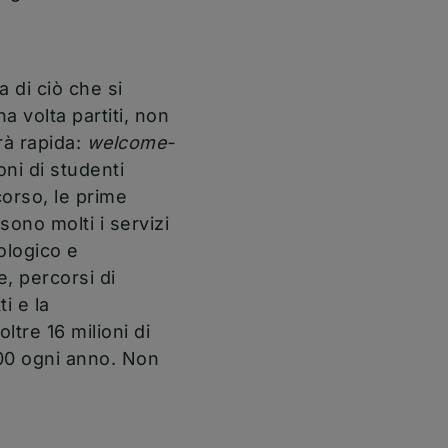
a di ciò che si
a volta partiti, non
rà rapida:
welcome-
oni di studenti
corso, le prime
sono molti i servizi
ologico e
e, percorsi di
ti e la
ltre 16 milioni di
00 ogni anno. Non