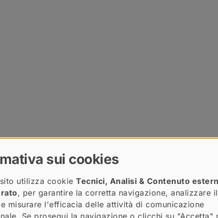
rmativa sui cookies
sito utilizza cookie
Tecnici, Analisi & Contenuto ester
(apre una nuova finestra)
Copy: Copy: Untitled
orato
, per garantire la corretta navigazione, analizzare il
(apre una nuova finestra)
Infogram
Copy: Copy: Untitled
 e misurare l'efficacia delle attività di comunicazione
Caricare contenuto esterno fornito da
Infogram
?
ionale. Se prosegui la navigazione o clicchi su "Accetta" 