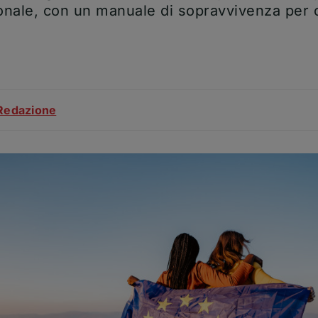
ionale, con un manuale di sopravvivenza per c
ticolo
Redazione