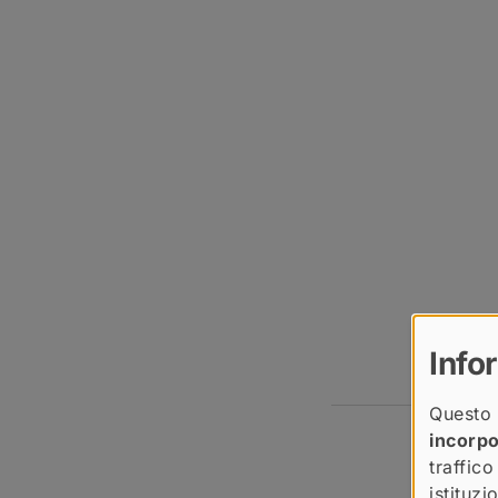
Info
Questo 
incorp
traffico
istituz