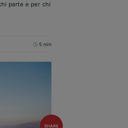
hi parte e per chi
5 min
open
SHARE