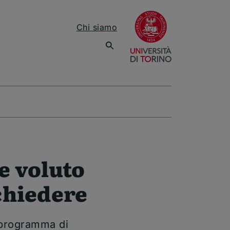
(apre una nuov
Chi siamo
e voluto
chiedere
 programma di