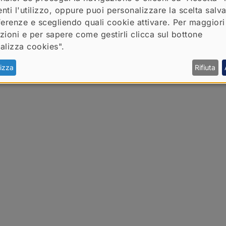
ilità internazionale comprende i 27 Stati membri 
nti l'utilizzo, oppure puoi personalizzare la scelta salv
Sì (questa volta)
nda, Norvegia, Liechtenstein, Macedonia del Nord, 
ferenze e scegliendo quali cookie attivare. Per maggiori
 oltre 160 Paesi di tutti i continenti, che possono
Manage privacy settings
zioni e per sapere come gestirli clicca sul bottone
 secondo determinati criteri e condizioni.
alizza cookies".
izza
Rifiuta