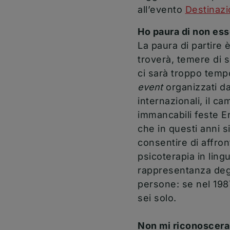
all’evento
Destinaz
Ho paura di non ess
La paura di partire è
troverà, temere di s
ci sarà troppo temp
event
organizzati da
internazionali, il c
immancabili feste Er
che in questi anni s
consentire di affron
psicoterapia in ling
rappresentanza deg
persone: se nel 198
sei solo.
Non mi riconosceran