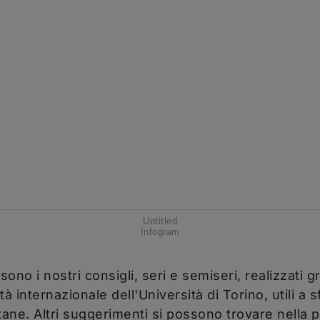
(apre una nuova finestra)
Untitled
(apre una nuova finestra)
Infogram
Untitled
Caricare contenuto esterno fornito da
Infogram
?
ono i nostri consigli, seri e semiseri, realizzati g
Sì (questa volta)
à internazionale dell'Università di Torino, utili a sf
ane. Altri suggerimenti si possono trovare nella 
Manage privacy settings