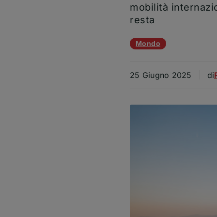
mobilità internaz
resta
Temi dell'articolo
Mondo
Ar
25 Giugno 2025
di