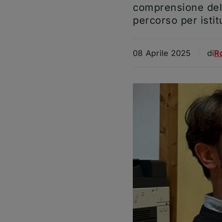
comprensione della
percorso per istit
Arti
08 Aprile 2025
di
R