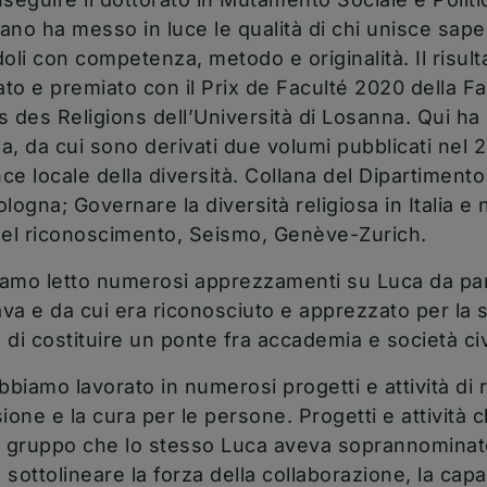
no ha messo in luce le qualità di chi unisce saperi
oli con competenza, metodo e originalità. Il risult
o e premiato con il Prix de Faculté 2020 della Fa
 des Religions dell’Università di Losanna. Qui ha s
la, da cui sono derivati due volumi pubblicati nel 2
ce locale della diversità. Collana del Dipartimento 
ologna; Governare la diversità religiosa in Italia e
a del riconoscimento, Seismo, Genève-Zurich.
biamo letto numerosi apprezzamenti su Luca da part
va e da cui era riconosciuto e apprezzato per la 
e di costituire un ponte fra accademia e società civ
bbiamo lavorato in numerosi progetti e attività di r
one e la cura per le persone. Progetti e attività
un gruppo che lo stesso Luca aveva soprannomina
ottolineare la forza della collaborazione, la capa