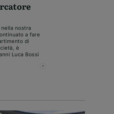
ercatore
 nella nostra
ontinuato a fare
artimento di
cietà, è
anni Luca Bossi
su
Addio al ricercatore Luca Bossi