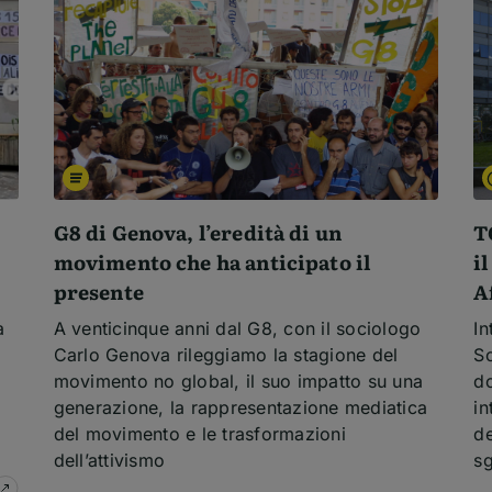
G8 di Genova, l’eredità di un
T
movimento che ha anticipato il
i
presente
A
a
A venticinque anni dal G8, con il sociologo
In
Carlo Genova rileggiamo la stagione del
Sc
movimento no global, il suo impatto su una
do
generazione, la rappresentazione mediatica
in
del movimento e le trasformazioni
de
dell’attivismo
sg
su
Dai muri di Parigi a Instagram: il linguaggio femminis
Temi dell'articolo
Te