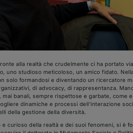
ronte alla realtà che crudelmente ci ha portato vi
o, uno studioso meticoloso, un amico fidato. Nell
on solo formandosi e diventando un ricercatore 
 organizzativi, di advocacy, di rappresentanza. Ma
ni, mai banali, sempre rispettose e garbate, come e
ogliere dinamiche e processi dell’interazione socia
i della gestione della diversità.
e curioso della realtà e dei suoi fenomeni, si è f
seguire il dottorato in Mutamento Sociale e Politic