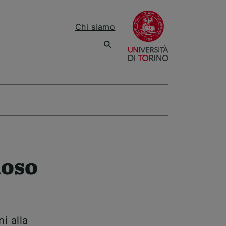
(apre una nuov
Chi siamo
ioso
i alla