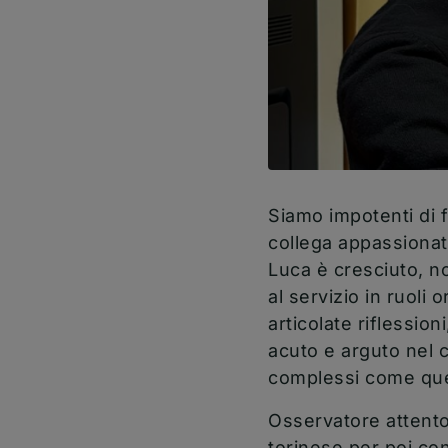
Siamo impotenti di f
collega appassionat
Luca è cresciuto, n
al servizio in ruoli
articolate riflessio
acuto e arguto nel c
complessi come quell
Osservatore attento 
torinese per poi con