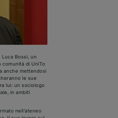
a Luca Bossi, un
a comunità di UniTo
ma anche mettendosi
ncheranno le sue
ra lui: un sociologo
le, in ambiti
ormato nell’ateneo
o. Il suo lavoro sul