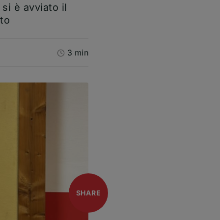
si è avviato il
ato
3 min
open
SHARE