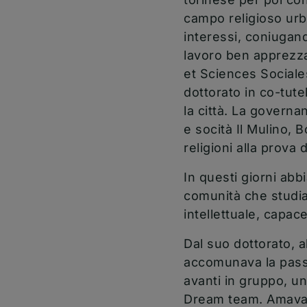
campo religioso urba
interessi, coniugand
lavoro ben apprezzat
et Sciences Sociales
dottorato in co-tute
la città. La governan
e socità Il Mulino, B
religioni alla prov
In questi giorni ab
comunità che studia
intellettuale, capac
Dal suo dottorato, a
accomunava la passi
avanti in gruppo, 
Dream team. Amava s