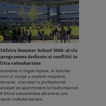
OAfrica Summer School 2026: al via
l programma dedicato ai conflitti in
frica subsahariana
teramente in lingua inglese, la Summer
hool si rivolge a studenti magistrali,
ttorandi, ricercatori e professionisti
teressati ad approfondire le trasformazioni
ll'Africa subsahariana attraverso uno
uardo multidisciplinare
ta delle Colleuses
mi dell'articolo