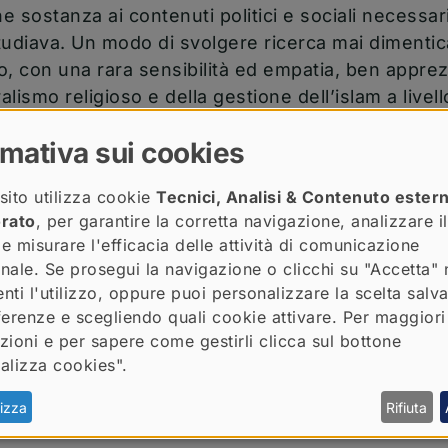
 sostanza ai contenuti politici e sociali necessar
tudiava. Un modo di svolgere ricerca mai dimenti
o, con una rara sensibilità ed empatia, ben apprez
alismo religioso e della gestione dell’islam a livello
olo sapientemente combinando conoscenze storic
rmativa sui cookies
i al servizio della comunità accademica, presente
sito utilizza cookie
Tecnici, Analisi & Contenuto ester
artecipato a numerosi progetti nazionali ed interna
orato
, per garantire la corretta navigazione, analizzare il
 e misurare l'efficacia delle attività di comunicazione
(apre una nuov
e del fare
ricerca sull’islam in Italia
.
ionale. Se prosegui la navigazione o clicchi su "Accetta" 
o di valore, da tutti apprezzato per le qualità s
nti l'utilizzo, oppure puoi personalizzare la scelta salv
ferenze e scegliendo quali cookie attivare. Per maggiori
, una persona interessata a tradurre la conoscenza
zioni e per sapere come gestirli clicca sul bottone
nza, ben consapevole dell’importanza della trasmi
alizza cookies".
ere, attività a cui si è dedicato come esperto di pl
iovani e professionisti in attività di terza mission
izza
Rifiuta