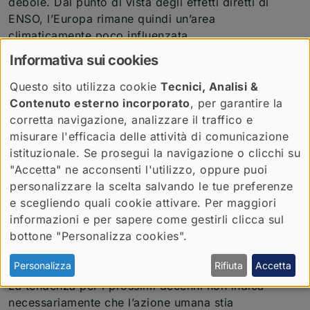
debole. Dal punto di vista degli effetti diretti di
ENSO, l’Europa rimane quindi un’area
climaticamente poco influenzata.
Informativa sui cookies
Anche in uno scenario di riscaldamento globale, gli
effetti sull’Italia non si manifestano attraverso un
Questo sito utilizza cookie
Tecnici, Analisi &
rapporto diretto di causa ed effetto. Si può
Contenuto esterno incorporato
, per garantire la
osservare piuttosto una generale estremizzazione
corretta navigazione, analizzare il traffico e
della variabilità meteorologica, ma gli eventi che
misurare l'efficacia delle attività di comunicazione
interessano il nostro territorio continuano a
istituzionale. Se prosegui la navigazione o clicchi su
dipendere soprattutto da dinamiche regionali molto
"Accetta" ne acconsenti l'utilizzo, oppure puoi
più vicine.
personalizzare la scelta salvando le tue preferenze
e scegliendo quali cookie attivare. Per maggiori
Qual è la tendenza per i prossimi decenni,
informazioni e per sapere come gestirli clicca sul
considerando anche il continuo aggravarsi
bottone "Personalizza cookies".
della crisi climatica?
Personalizza
Rifiuta
Accetta
La tendenza per i prossimi decenni non indica
necessariamente che l’azione umana stia