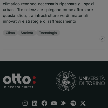
climatico rendono necessario ripensare gli spazi
urbani. Tre scienziate spiegano come affrontare
questa sfida, tra infrastrutture verdi, materiali
innovativi e strategie di raffrescamento
Temi dell'articolo
Clima
Società
Tecnologia
su
C
Seguici: