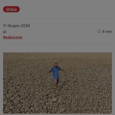
Temi dell'articolo
Clima
11 Giugno 2026
6 min
Articolo
di
Redazione