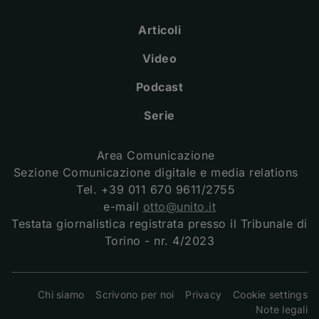
Instagram
(apre una nuova finestra)
LinkedIn
(apre una nuova finestra)
Facebook
(apre una nuova finestra)
Youtube
(apre una nuova finestra)
Spreaker
(apre una nuova finestra)
Spotify
(apre una nuova fine
X
(apre una nuova
Articoli
Video
Podcast
Serie
Area Comunicazione
Sezione Comunicazione digitale e media relations
Tel. +39 011 670 9611/2755
e-mail
otto@unito.it
Testata giornalistica registrata presso il Tribunale di
Torino - nr. 4/2023
(apre una nuova fine
Chi siamo
Scrivono per noi
Privacy
Cookie settings
Note legali