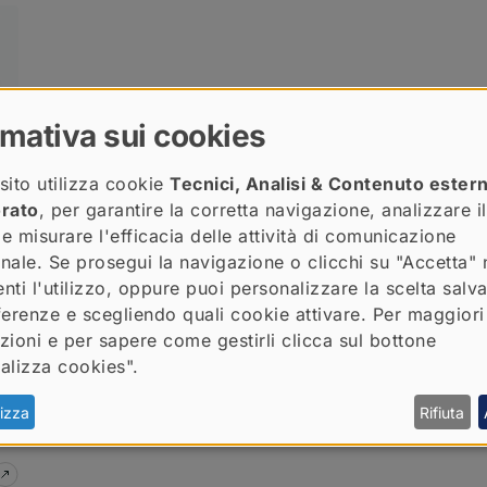
 Bellone
rmativa sui cookies
sito utilizza cookie
Tecnici, Analisi & Contenuto ester
orato
, per garantire la corretta navigazione, analizzare il
 e misurare l'efficacia delle attività di comunicazione
ionale. Se prosegui la navigazione o clicchi su "Accetta" 
nti l'utilizzo, oppure puoi personalizzare la scelta salv
ferenze e scegliendo quali cookie attivare. Per maggiori
ti
zioni e per sapere come gestirli clicca sul bottone
di
alizza cookies".
izza
Rifiuta
su
Come parla la Gen Z: un glossario minimo ragionato