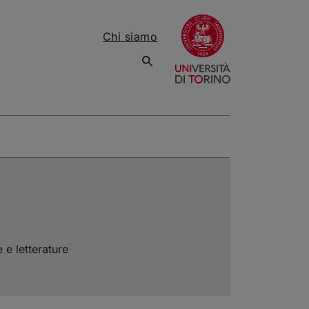
(apre una nuov
Chi siamo
 e letterature