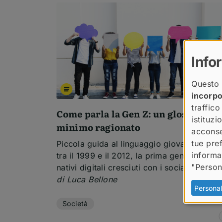
Lista riusltati per Luca
Info
Questo 
incorp
traffico
Come parla la Gen Z: un glossario
istituz
minimo ragionato
acconse
tue pre
Piccola guida al linguaggio giovanile dei na
informa
tra il 1999 e il 2012, la prima generazione 
"Person
nativi digitali cresciuti con i social network
Temi dell'articolo
di Luca Bellone
Personal
Società