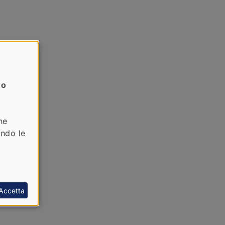
no
ne
ando le
Accetta