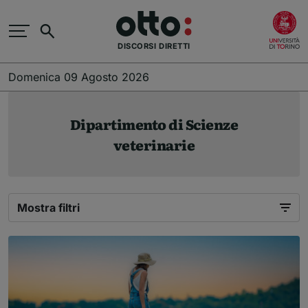
Salta al contenuto principale
(
Cerca
DISCORSI DIRETTI
Domenica 09 Agosto 2026
Dipartimento di Scienze
veterinarie
Lista riusltati per Dipartimento di Scienze
Mostra filtri