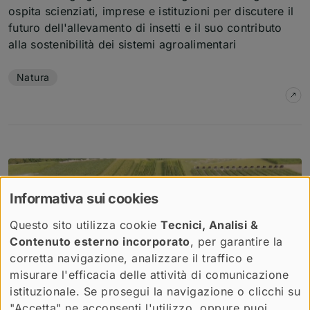
ospita scienziati, imprese e istituzioni per discutere il
futuro dell'allevamento di insetti e il suo contributo
alla sostenibilità dei sistemi agroalimentari
Temi dell'articolo
Natura
su
T
Informativa sui cookies
Questo sito utilizza cookie
Tecnici, Analisi &
Contenuto esterno incorporato
, per garantire la
corretta navigazione, analizzare il traffico e
misurare l'efficacia delle attività di comunicazione
istituzionale. Se prosegui la navigazione o clicchi su
"Accetta" ne acconsenti l'utilizzo, oppure puoi