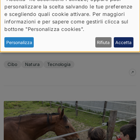
personalizzare la scelta salvando le tue preferenze
e scegliendo quali cookie attivare. Per maggiori
“Lighthouse agritech”: il nuovo polo dove si
informazioni e per sapere come gestirli clicca sul
sperimenta l’agricoltura del futuro
bottone "Personalizza cookies".
A Carmagnola inaugura il Living Lab del DISAFA
dedicato a innovazione agroalimentare, resilienza
Personalizza
Rifiuta
Accetta
climatica e tecnologie per il territorio
Temi dell'articolo
Cibo
Natura
Tecnologia
su
“