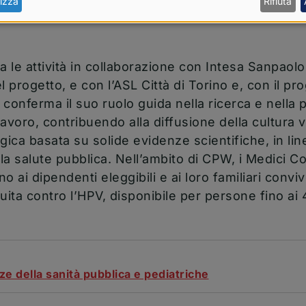
izza
Rifiuta
la salute nei luoghi di lavoro e nella prevenzione
a le attività in collaborazione con Intesa Sanpaolo
progetto, e con l’ASL Città di Torino e, con il pr
conferma il suo ruolo guida nella ricerca e nella
lavoro, contribuendo alla diffusione della cultura v
ca basata su solide evidenze scientifiche, in linea
lla salute pubblica. Nell’ambito di CPW, i Medici C
ai dipendenti eleggibili e ai loro familiari convi
uita contro l’HPV, disponibile per persone fino ai 
ze della sanità pubblica e pediatriche