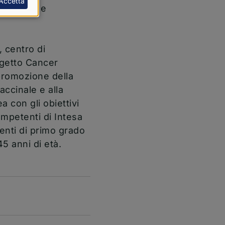
Accetta
 primaria e
, centro di
ogetto Cancer
 promozione della
accinale e alla
 con gli obiettivi
ompetenti di Intesa
venti di primo grado
45 anni di età.