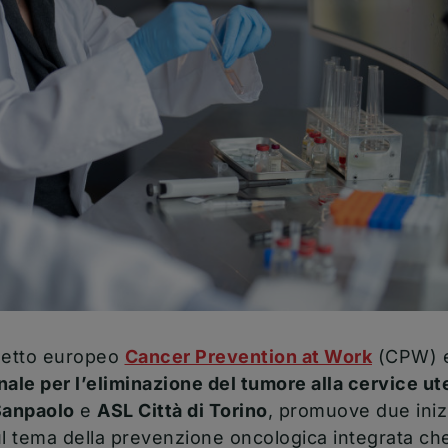
(apre un
ogetto europeo
Cancer Prevention at Work
(CPW) e
nale per l’eliminazione del tumore alla cervice ut
Sanpaolo
e
ASL Città di Torino
, promuove due inizi
ul tema della prevenzione oncologica integrata c