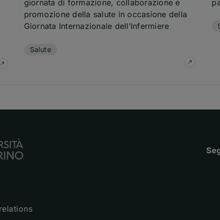
giornata di formazione, collaborazione e
pa
Te
promozione della salute in occasione della
Giornata Internazionale dell’Infermiere
Temi dell'articolo
Salute
su
Grande
su
Malattie croniche, salute mentale e stili di vita. L’Uni
Seg
relations