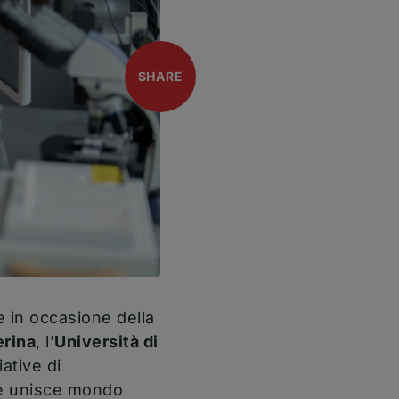
open
SHARE
a nuova finestra)
 in occasione della
erina
, l’
Università di
ative di
he unisce mondo