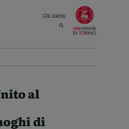
(apre una nuov
Chi siamo
nito al
uoghi di