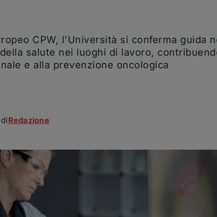
uropeo CPW, l'Università si conferma guida ne
ella salute nei luoghi di lavoro, contribuendo
inale e alla prevenzione oncologica
Articolo
di
Redazione