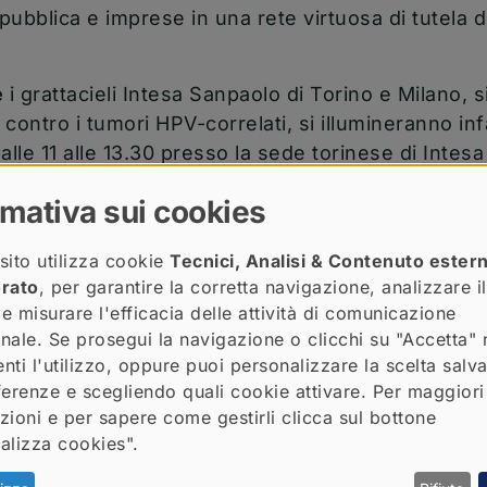
ubblica e imprese in una rete virtuosa di tutela de
e
i grattacieli Intesa Sanpaolo di Torino e Milano,
 contro i tumori HPV-correlati, si illumineranno infa
alle 11 alle 13.30 presso la sede torinese di Intesa
rtecipazione di esperti in oncologia, medicina del
rmativa sui cookies
logia, trasmesso sulla piattaforma CareLab per tutti
sito utilizza cookie
Tecnici, Analisi & Contenuto ester
orato
, per garantire la corretta navigazione, analizzare il
Prevention at Work è finanziato dalla Commission
 e misurare l'efficacia delle attività di comunicazione
i di quattro Paesi europei con l’obiettivo di valutar
ionale. Se prosegui la navigazione o clicchi su "Accetta" 
venti di prevenzione e screening oncologico sul luo
nti l'utilizzo, oppure puoi personalizzare la scelta salv
ezioni virali e batteriche associate a patologie tumo
ferenze e scegliendo quali cookie attivare. Per maggiori
 (HPV), il virus dell’epatite C (HCV) e l’Helicobac
zioni e per sapere come gestirli clicca sul bottone
alizza cookies".
o è il centro di riferimento per l’Italia con il grupp
sandro Godono
,
Marco Clari
e
Catalina Ciocan
, d