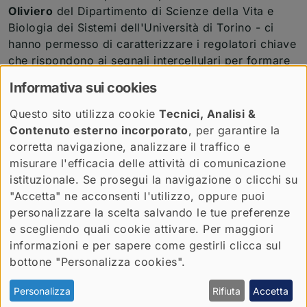
Oliviero
del Dipartimento di Scienze della Vita e
Biologia dei Sistemi dell'Università di Torino - ci
hanno permesso di caratterizzare i regolatori chiave
che rispondono ai segnali intercellulari per formare
le diverse strutture embrionali di questa fase
Informativa sui cookies
delicata dello sviluppo embrionale. Questi risultati
sono stati ottenuti anche grazie al prezioso
Questo sito utilizza cookie
Tecnici, Analisi &
contributo del Dr.
Andrea Lauria
,
ricercatore presso
Contenuto esterno incorporato
, per garantire la
il nostro Dipartimento, che ha implementato
corretta navigazione, analizzare il traffico e
algoritmi per identificare il profilo dei geni attivi in
misurare l'efficacia delle attività di comunicazione
ogni singola cellula. Questi esperimenti ci
istituzionale. Se prosegui la navigazione o clicchi su
permettono di studiare in che modo le cellule
"Accetta" ne acconsenti l'utilizzo, oppure puoi
prendono le prime decisioni in una finestra
personalizzare la scelta salvando le tue preferenze
temporale importante per lo sviluppo embrionale
e scegliendo quali cookie attivare. Per maggiori
umano e studiare i segnali tra cellule e meccanismi
informazioni e per sapere come gestirli clicca sul
di regolazioni molecolari che determinano la
bottone "Personalizza cookies".
migrazione delle cellule e che sono riattivati e
deregolati nella formazione dei tumori. Dal punto di
Personalizza
Rifiuta
Accetta
vista tecnologico, il modello di embrione sviluppato