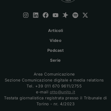
Seguici:
Instagram
(apre una nuova finestra)
LinkedIn
(apre una nuova finestra)
Facebook
(apre una nuova finestra)
Youtube
(apre una nuova finestra)
Spreaker
(apre una nuova finestra)
Spotify
(apre una nuova fine
X
(apre una nuova
Articoli
Video
Podcast
Serie
Area Comunicazione
Sezione Comunicazione digitale e media relations
Tel. +39 011 670 9611/2755
e-mail
otto@unito.it
Testata giornalistica registrata presso il Tribunale di
Torino - nr. 4/2023