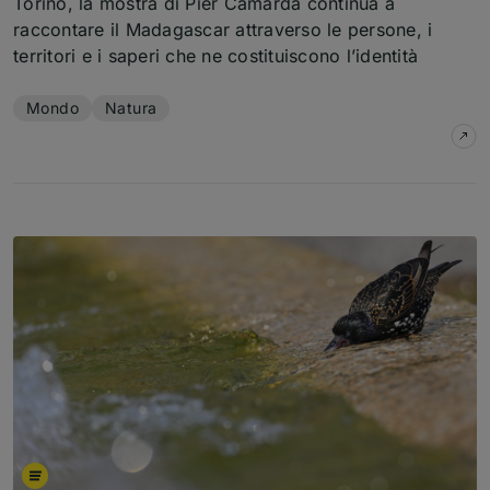
Torino, la mostra di Pier Camarda continua a
raccontare il Madagascar attraverso le persone, i
territori e i saperi che ne costituiscono l’identità
Temi dell'articolo
Mondo
Natura
su
M