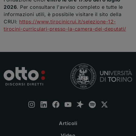
2026
. Per consultare l'avviso completo e tutte le
informazioni utili, è possibile visitare il sito della
CRUI:
https://www.tirocinicrui.it/selezione-12-
(apr
tirocini-curriculari-presso-la-camera-dei-deputati/
Seguici:
Instagram
(apre una nuova finestra)
LinkedIn
(apre una nuova finestra)
Facebook
(apre una nuova finestra)
Youtube
(apre una nuova finestra)
Spreaker
(apre una nuova finestra)
Spotify
(apre una nuova fine
X
(apre una nuova
Articoli
Video