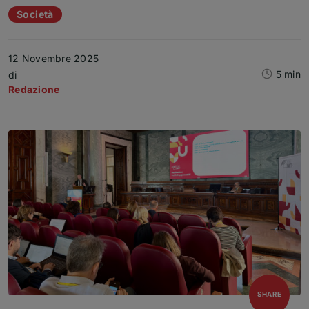
Società
12 Novembre 2025
5 min
Articolo
di
Redazione
open
SHARE