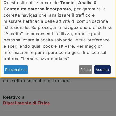
della nostra comunità accademica”.
Questo sito utilizza cookie
Tecnici, Analisi &
Contenuto esterno incorporato
, per garantire la
Fondata nel 1988, SOKENDAI rappresenta una realtà
corretta navigazione, analizzare il traffico e
unica nel panorama accademico giapponese. Prima
misurare l'efficacia delle attività di comunicazione
università nazionale dedicata esclusivamente alla
istituzionale. Se prosegui la navigazione o clicchi su
formazione post-laurea, opera in stretta
"Accetta" ne acconsenti l'utilizzo, oppure puoi
collaborazione con una rete di istituti di ricerca di
personalizzare la scelta salvando le tue preferenze
rilevanza nazionale che mettono a disposizione
e scegliendo quali cookie attivare. Per maggiori
infrastrutture avanzate, grandi laboratori, archivi
informazioni e per sapere come gestirli clicca sul
scientifici e competenze altamente specializzate.
bottone "Personalizza cookies".
Attraverso i suoi programmi interdisciplinari,
SOKENDAI forma ricercatori e ricercatrici capaci di
Personalizza
Rifiuta
Accetta
operare ai più alti livelli della ricerca internazionale
e in settori scientifici di frontiera.
Relativo a:
Dipartimento di Fisica