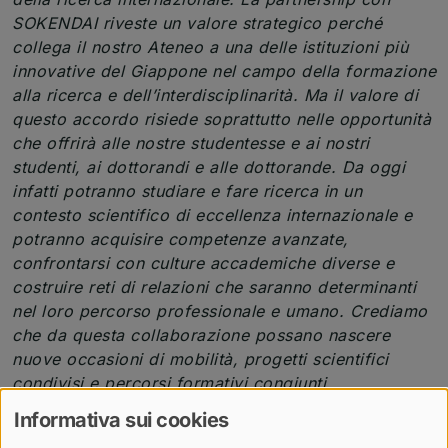
SOKENDAI riveste un valore strategico perché
collega il nostro Ateneo a una delle istituzioni più
innovative del Giappone nel campo della formazione
alla ricerca e dell’interdisciplinarità. Ma il valore di
questo accordo risiede soprattutto nelle opportunità
che offrirà alle nostre studentesse e ai nostri
studenti, ai dottorandi e alle dottorande. Da oggi
infatti potranno studiare e fare ricerca in un
contesto scientifico di eccellenza internazionale e
potranno acquisire competenze avanzate,
confrontarsi con culture accademiche diverse e
costruire reti di relazioni che saranno determinanti
nel loro percorso professionale e umano. Crediamo
che da questa collaborazione possano nascere
nuove occasioni di mobilità, progetti scientifici
condivisi e percorsi formativi congiunti,
contribuendo a rendere ancora più solido l’asse
Informativa sui cookies
Torino-Giappone e la dimensione internazionale