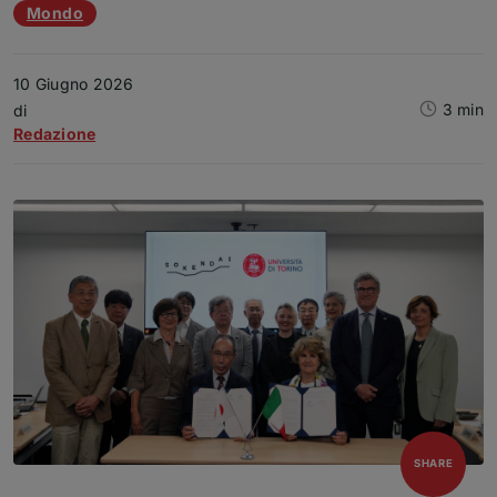
Mondo
10 Giugno 2026
3 min
Articolo
di
Redazione
open
SHARE