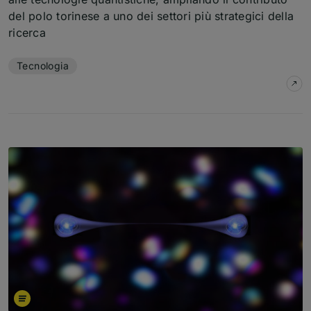
del polo torinese a uno dei settori più strategici della
ricerca
Temi dell'articolo
Tecnologia
su
L