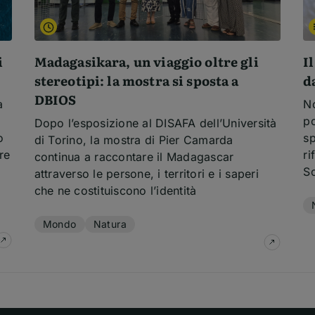
i
Madagasikara, un viaggio oltre gli
I
stereotipi: la mostra si sposta a
d
DBIOS
a
No
po
Dopo l’esposizione al DISAFA dell’Università
o
sp
di Torino, la mostra di Pier Camarda
re
ri
continua a raccontare il Madagascar
So
attraverso le persone, i territori e i saperi
Te
che ne costituiscono l’identità
Temi dell'articolo
Mondo
Natura
su
Il cervello in navigazione: come ci si adatta al movi
su
Madaga