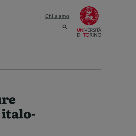
(apre una nuov
Chi siamo
ure
italo-