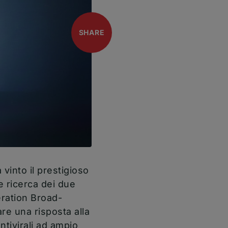
open
SHARE
 vinto il prestigioso
re ricerca dei due
ration Broad-
e una risposta alla
ntivirali ad ampio