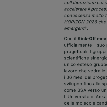
collaborazione coi c
accelerare il proce
conoscenza molto fo
HORIZON 2026 che co
emergenti
”.
Con il
Kick-Off mee
ufficialmente il suo
progettuali. I grupp
scientifiche sinerg
unico esteso gruppo
lavoro che vedrà le 
i 36 mesi del proge
sviluppo fino alla s
come BSA verso un a
L’Università di Anka
delle molecole cand