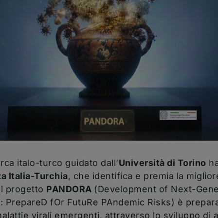
rca italo-turco guidato dall’
Università di Torino
ha
a Italia-Turchia
, che identifica e premia la miglio
el progetto
PANDORA
(Development of Next-Gene
: PrepareD fOr FutuRe PAndemic Risks) è preparar
lattie virali emergenti, attraverso lo sviluppo di a