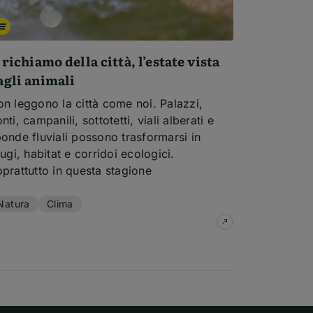
l richiamo della città, l’estate vista
agli animali
n leggono la città come noi. Palazzi,
nti, campanili, sottotetti, viali alberati e
onde fluviali possono trasformarsi in
fugi, habitat e corridoi ecologici.
prattutto in questa stagione
mi dell'articolo
Natura
Clima
su
Il richiamo del
mento del mare
sikara, un viaggio oltre gli stereotipi: la mostra si sp