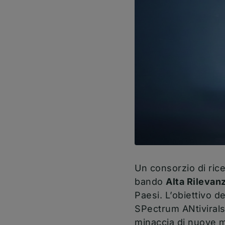
Un consorzio di rice
bando
Alta Rilevanz
Paesi. L’obiettivo d
SPectrum ANtivirals
minaccia di nuove ma