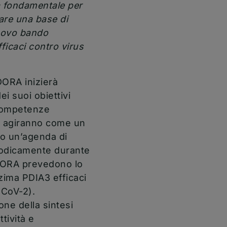
rà fondamentale per
are una base di
nuovo bando
icaci contro virus
DORA inizierà
i suoi obiettivi
o competenze
), agiranno come un
to un’agenda di
eriodicamente durante
NDORA prevedono lo
nzima PDIA3 efficaci
-CoV-2).
one della sintesi
tività e