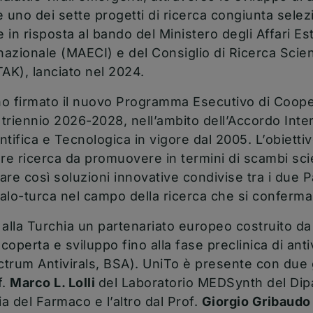
no dei sette progetti di ricerca congiunta selezi
in risposta al bando del Ministero degli Affari Est
azionale (MAECI) e del Consiglio di Ricerca Scien
TAK), lanciato nel 2024.
nno firmato il nuovo Programma Esecutivo di Coope
 triennio 2026-2028, nell’ambito dell’Accordo Inte
ntifica e Tecnologica in vigore dal 2005. L’obiett
iore ricerca da promuovere in termini di scambi scien
are così soluzioni innovative condivise tra i due Pa
alo-turca nel campo della ricerca che si conferma
lla Turchia un partenariato europeo costruito da
coperta e sviluppo fino alla fase preclinica di anti
trum Antivirals, BSA). UniTo è presente con due g
f.
Marco L. Lolli
del Laboratorio MEDSynth del Dip
a del Farmaco e l’altro dal Prof.
Giorgio Gribaudo