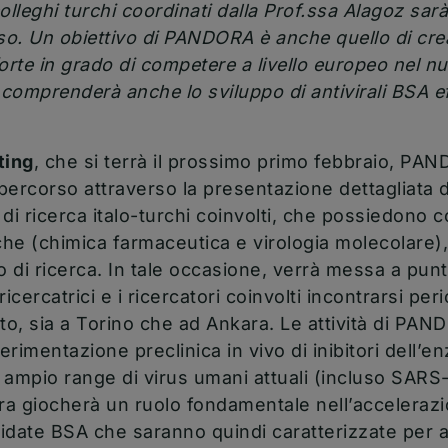
olleghi turchi coordinati dalla Prof.ssa Alagoz sa
sso. Un obiettivo di PANDORA è anche quello di cre
rte in grado di competere a livello europeo nel 
mprenderà anche lo sviluppo di antivirali BSA eff
ting
, che si terrà il prossimo primo febbraio, PAN
 percorso attraverso la presentazione dettagliata de
i di ricerca italo-turchi coinvolti, che possiedon
iche (chimica farmaceutica e virologia molecolare
 di ricerca. In tale occasione, verrà messa a pun
ricercatrici e i ricercatori coinvolti incontrarsi p
tto, sia a Torino che ad Ankara. Le attività di PA
perimentazione preclinica in vivo di inibitori dell’e
mpio range di virus umani attuali (incluso SARS
ra giocherà un ruolo fondamentale nell’accelerazi
idate BSA che saranno quindi caratterizzate per at