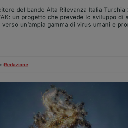
itore del bando Alta Rilevanza Italia Turchi
K: un progetto che prevede lo sviluppo di an
aci verso un’ampia gamma di virus umani e pro
i
Articolo
di
Redazione