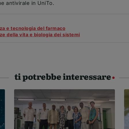
 antivirale in UniTo.
za e tecnologia del farmaco
e della vita e biologia dei sistemi
ti potrebbe interessare