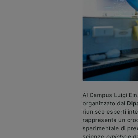
Al Campus Luigi Ein
organizzato dal
Dip
riunisce esperti int
rappresenta un croce
sperimentale di prec
scienze
omiche
e da