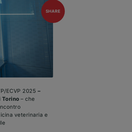
open
SHARE
ESVP/ECVP 2025
–
i Torino
– che
’incontro
icina veterinaria e
lle