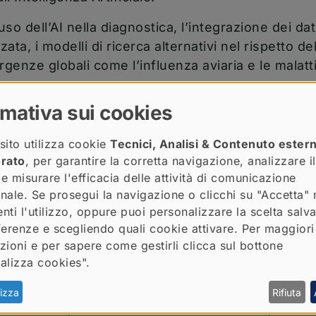
l’uso dell’AI nella diagnostica, l’integrazione dei dat
ta, i modelli di ricerca alternativi nel rispetto del
rgenze globali come l’influenza aviaria e le malatti
elatori di spicco:
William Hendricks
(Arizona, Us
rmativa sui cookies
lla genomica all’oncologia;
Nicola Mason
(Pennsyl
noterapia del cane come modello per l’uomo;
Alber
sito utilizza cookie
Tecnici, Analisi & Contenuto ester
e terapie innovative per il carcinoma colorettale.
orato
, per garantire la corretta navigazione, analizzare il
ristina Cattaneo
(Università di Milano), che esplo
 e misurare l'efficacia delle attività di comunicazione
enze forensi. A concludere,
Ilaria Capua
(University
ionale. Se prosegui la navigazione o clicchi su "Accetta" 
r Health
come chiave per affrontare le prossime sf
nti l'utilizzo, oppure puoi personalizzare la scelta salv
ferenze e scegliendo quali cookie attivare. Per maggiori
 stata ampia e vivace, con
oltre 400 iscritti proven
zioni e per sapere come gestirli clicca sul bottone
tissimi
giovani dottorandi e ricercatori
, a testimon
alizza cookies".
ore di networking di questo appuntamento.
izza
Rifiuta
 Committee
, costituito dal Prof.
Luca Aresu
,
dalla 