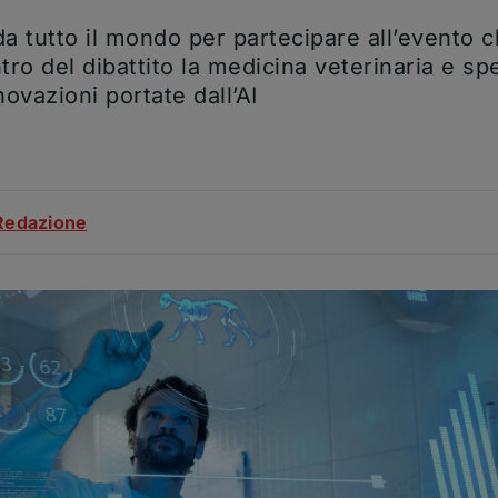
da tutto il mondo per partecipare all’evento ch
tro del dibattito la medicina veterinaria e sp
novazioni portate dall’AI
ticolo
Redazione