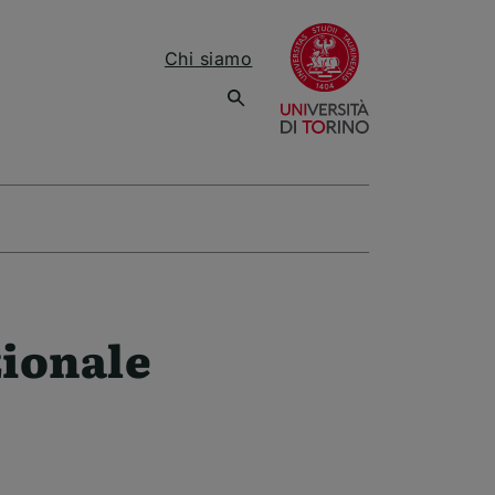
(apre una nuov
Chi siamo
zionale