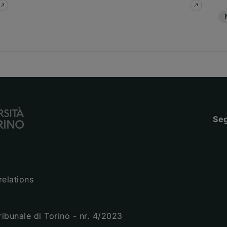
su
Otto Paesi del Mediterraneo all'Università di Torino pe
su
Malatt
Te
Seg
relations
Tribunale di Torino - nr. 4/2023