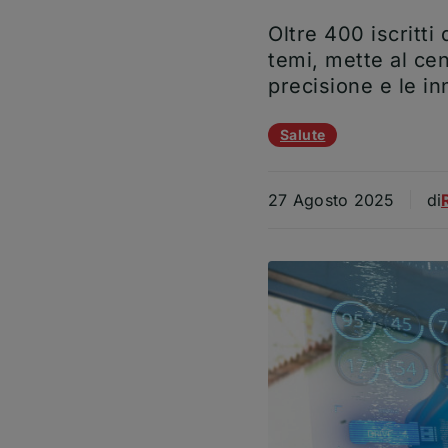
Oltre 400 iscritti 
temi, mette al cen
precisione e le in
Temi dell'articolo
Salute
Ar
27 Agosto 2025
di