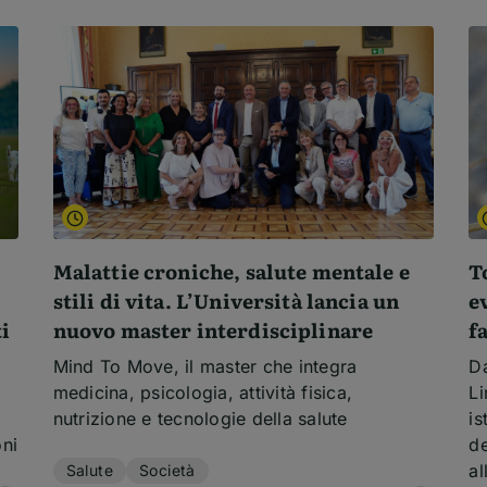
Malattie croniche, salute mentale e
T
stili di vita. L’Università lancia un
e
ti
nuovo master interdisciplinare
f
Mind To Move, il master che integra
Da
medicina, psicologia, attività fisica,
Li
nutrizione e tecnologie della salute
is
Temi dell'articolo
oni
de
al
Salute
Società