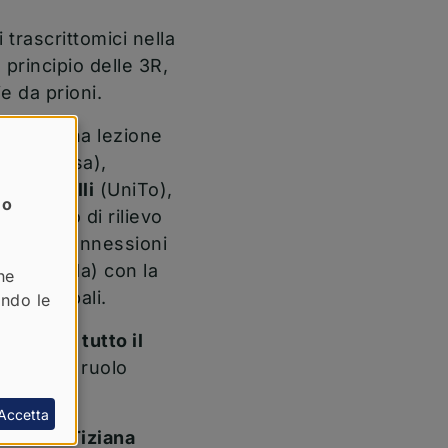
i trascrittomici nella
 principio delle 3R,
e da prioni.
a) con una lezione
vania, Usa),
to Bardelli
(UniTo),
no
 Momento di rilievo
rerà le connessioni
 of Florida) con la
ne
ide globali.
ando le
ienti da tutto il
ianza del ruolo
Accetta
Prof.ssa
Tiziana