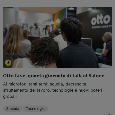
Otto Live, quarta giornata di talk al Salone
Ai microfoni tanti temi: scuola, decrescita,
sfruttamento del lavoro, tecnologie e nuovi poteri
globali
Temi dell'articolo
Società
Tecnologia
su
O