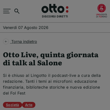
Salta al contenuto principale
(
Cerca
DISCORSI DIRETTI
Venerdì 07 Agosto 2026
Torna indietro
Otto Live, quinta giornata
di talk al Salone
Si è chiuso al Lingotto il podcast-live a cura della
redazione. Tanti i temi ai microfoni: educazione
finanziaria, biblioteche storiche e nuova edizione
del Fol Fest
Temi dell'articolo
Società
Arte