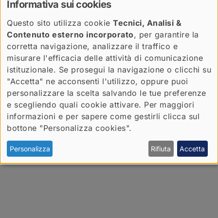
Informativa sui cookies
nel 2019) ha attraversato oltre sessant'anni di storia
del restauro da pioniera in una professione a lungo
Questo sito utilizza cookie
Tecnici, Analisi &
ritenuta maschile. A partire dal libro di Stefania De
Contenuto esterno incorporato
, per garantire la
Blasi,
Saper vedere. L'archivio professionale
di Pinin
corretta navigazione, analizzare il traffico e
Brambilla Barcilon (Cores, 2025) un dialogo che
misurare l'efficacia delle attività di comunicazione
apre a un’inedita storia di genere per il restauro
istituzionale. Se prosegui la navigazione o clicchi su
italiano.
"Accetta" ne acconsenti l'utilizzo, oppure puoi
personalizzare la scelta salvando le tue preferenze
Con Michela Cardinali, direttrice Laboratori di
e scegliendo quali cookie attivare. Per maggiori
restauro e SAF del CCR "La Venaria Reale" Stefania
informazioni e per sapere come gestirli clicca sul
De Blasi, responsabile area Comunicazione e
bottone "Personalizza cookies".
Documentazione, CCR "La Venaria Reale" Maria
Beatrice Failla, docente di Museologia, critica
Personalizza
Rifiuta
Accetta
artistica e del restauro, Università di Torino.