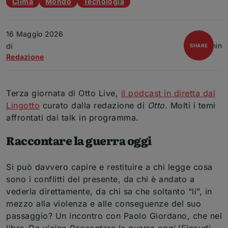
Clima
Mondo
Tecnologia
16 Maggio 2026
4 min
Articolo
di
open
SHARE
Redazione
Terza giornata di Otto Live,
il podcast in diretta dal
Lingotto
curato dalla redazione di
Otto
. Molti i temi
affrontati dai talk in programma.
Raccontare la guerra oggi
Si può davvero capire e restituire a chi legge cosa
sono i conflitti del presente, da chi è andato a
vederla direttamente, da chi sa che soltanto “lí”, in
mezzo alla violenza e alle conseguenze del suo
passaggio? Un incontro con Paolo Giordano, che nel