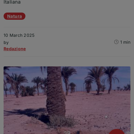
Italiana
Article topics
Natura
10 March 2025
1 min
Article
by
Redazione