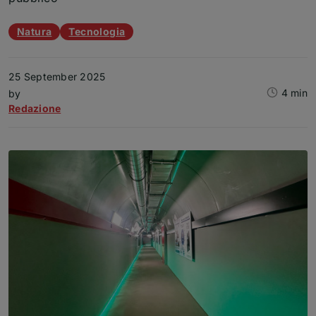
Article topics
Natura
Tecnologia
25 September 2025
4 min
Article
by
Redazione