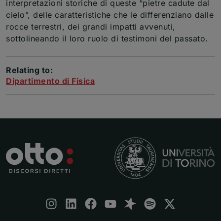
interpretazioni storiche di queste “pietre cadute dal
cielo”, delle caratteristiche che le differenziano dalle
rocce terrestri, dei grandi impatti avvenuti,
sottolineando il loro ruolo di testimoni del passato.
Relating to:
Dipartimento di Fisica
Follow us:
Instagram
(apre una nuova finestra)
LinkedIn
(apre una nuova finestra)
Facebook
(apre una nuova finestra)
Youtube
(apre una nuova finestra)
Spreaker
(apre una nuova finestra)
Spotify
(apre una nuova fine
X
(apre una nuova