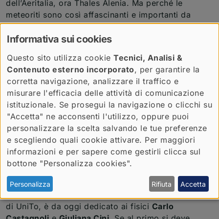
dell’Aeritalia, ora Thales Alenia. Ma perché le
meteoriti sono così affascinanti e importanti da
studiare? “Gli asteroidi, da cui le meteoriti
provengono, conservano – spiega – memoria della
Informativa sui cookies
composizione originaria del Sistema solare e ciò li
Questo sito utilizza cookie
Tecnici, Analisi &
rende fonti di informazioni preziose e uniche sulla
Contenuto esterno incorporato
, per garantire la
sua formazione e sull'origine della vita. Le meteoriti
corretta navigazione, analizzare il traffico e
sono, tra l'altro, gli oggetti più antichi che l’uomo
misurare l'efficacia delle attività di comunicazione
può prendere in mano”.
istituzionale. Se prosegui la navigazione o clicchi su
All’interno del MeteorLab sono presenti strumenti di
"Accetta" ne acconsenti l'utilizzo, oppure puoi
analisi avanzata che consentono di studiare le
personalizzare la scelta salvando le tue preferenze
meteoriti a livello isotopico e chimico. Grazie a
e scegliendo quali cookie attivare. Per maggiori
queste tecnologie, il laboratorio è oggi un punto di
informazioni e per sapere come gestirli clicca sul
riferimento internazionale per le ricerche sull’attività
bottone "Personalizza cookies".
solare nel tempo.
Personalizza
Rifiuta
Accetta
MeteorLab, che afferisce al
Dipartimento di Fisica
di UniTo, è da oggi dedicato ai fisici
Carlo
Castagnoli
e
Giuliana Cini.
Se al primo si deve