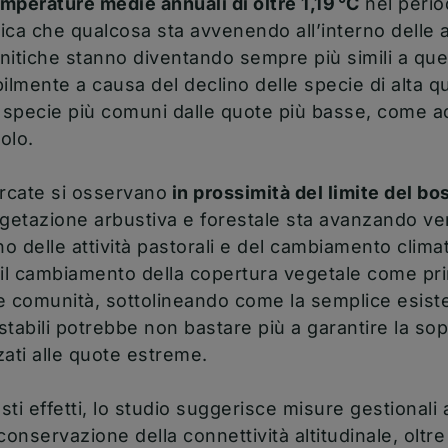
mperature medie annuali di oltre 1,19 °C
nel perio
ica che qualcosa sta avvenendo all’interno delle a
nitiche stanno diventando sempre più simili a que
bilmente a causa del declino delle specie di alta 
i specie più comuni dalle quote più basse, come a
olo.
arcate si osservano
in prossimità del limite del bo
egetazione arbustiva e forestale sta avanzando ver
 delle attività pastorali e del cambiamento climati
 il cambiamento della copertura vegetale come pri
e comunità, sottolineando come la semplice esist
 stabili potrebbe non bastare più a garantire la so
zzati alle quote estreme.
ti effetti, lo studio suggerisce misure gestionali 
conservazione della connettività altitudinale, oltr