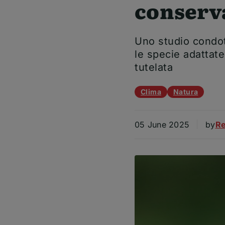
conserva
Uno studio condott
le specie adattat
tutelata
Article topics
Clima
Natura
Artic
05 June 2025
by
Re