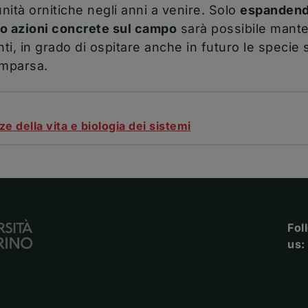
ità ornitiche negli anni a venire. Solo
espandend
do azioni concrete sul campo
sarà possibile mante
nti, in grado di ospitare anche in futuro le specie 
omparsa.
e della vita e biologia dei sistemi
Fol
us: