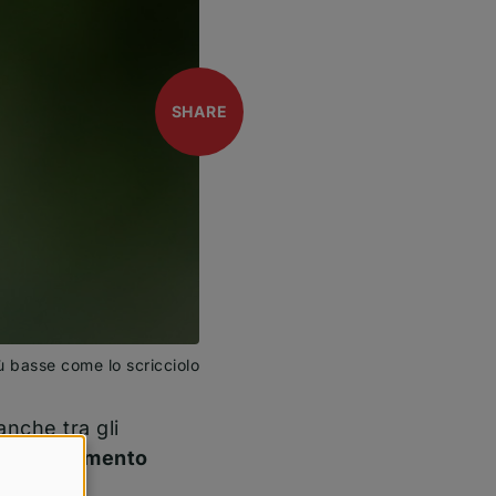
open
SHARE
ù basse come lo scricciolo
anche tra gli
l
riscaldamento
cando la