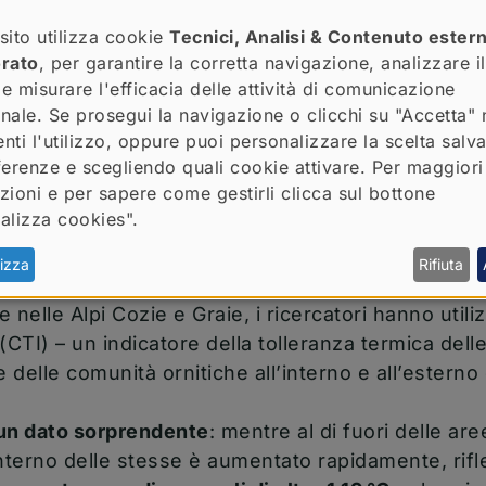
tti diretti sulle comunità di uccelli, in particolare 
sito utilizza cookie
Tecnici, Analisi & Contenuto ester
ette
rappresentano strumenti fondamentali per s
orato
, per garantire la corretta navigazione, analizzare il
freddo, ma quanto sono realmente efficaci in un m
 e misurare l'efficacia delle attività di comunicazione
ionale. Se prosegui la navigazione o clicchi su "Accetta" 
nti l'utilizzo, oppure puoi personalizzare la scelta salv
ferenze e scegliendo quali cookie attivare. Per maggiori
nno cercato di rispondere il dott.
Riccardo Alba
zioni e per sapere come gestirli clicca sul bottone
partimento di Scienze della Vita e Biologia dei Si
alizza cookies".
io
Elevational shifts in bird communities reveal the 
er climate change
, recentemente pubblicato sulla 
izza
Rifiuta
una nuova finestra)
endo un periodo temporale di 13 anni di dati racco
e nelle Alpi Cozie e Graie, i ricercatori hanno utiliz
(CTI) – un indicatore della tolleranza termica dell
e delle comunità ornitiche all’interno e all’esterno
un dato sorprendente
: mentre al di fuori delle are
’interno delle stesse è aumentato rapidamente, rif