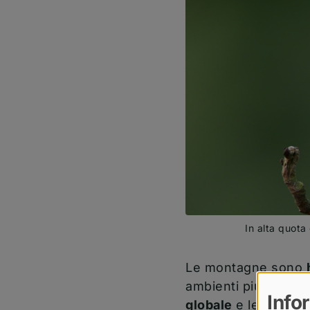
In alta quota
Le montagne sono
ambienti più vulnera
Info
globale
e le trasfo