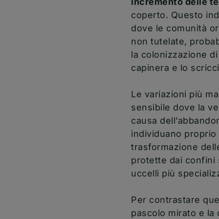
incremento delle te
coperto. Questo ind
dove le comunità or
non tutelate, proba
la colonizzazione d
capinera e lo scricci
Le variazioni più m
sensibile dove la v
causa dell’abbandono
individuano proprio
trasformazione dell
protette dai confini
uccelli più speciali
Per contrastare ques
pascolo mirato e la 