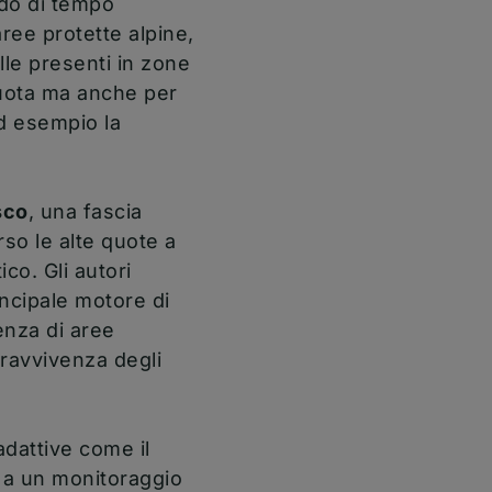
do di tempo
ree protette alpine,
lle presenti in zone
quota ma anche per
d esempio la
sco
, una fascia
so le alte quote a
co. Gli autori
ncipale motore di
enza di aree
pravvivenza degli
adattive come il
e a un monitoraggio