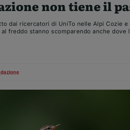
zione non tiene il p
o dai ricercatori di UniTo nelle Alpi Cozie e
e al freddo stanno scomparendo anche dove l
le
dazione